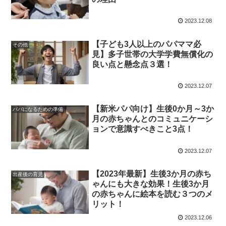
2023.12.08
【子ども3人以上のパパママ必
その他
見】多子世帯の大学学費無償化の
良い点と懸念点３選！
2023.12.07
【新米パパ向け】生後0か月～3か
パパになるための準備
月の赤ちゃんとのコミュニケーシ
ョンで意識すべきこと3点！
2023.12.07
【2023年最新】生後3か月の赤ち
出産後の育児
ゃんにも大きな効果！生後3か月
の赤ちゃんに絵本を読む３つのメ
リット！
2023.12.06