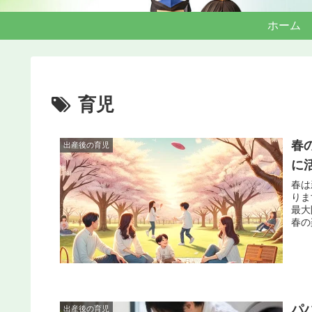
ホーム
育児
春
出産後の育児
に
春は
りま
最大
春の
パ
出産後の育児