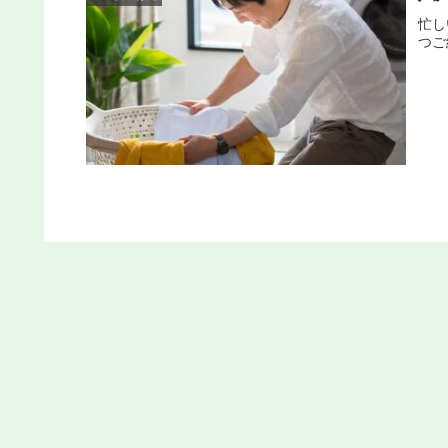
忙し
つご