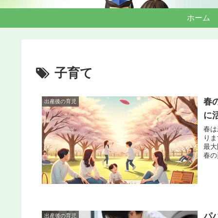
ホーム
子育て
春
出産後の育児
に
春は
りま
最大
春の
パ
出産後の育児