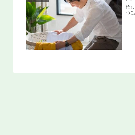
忙し
つご